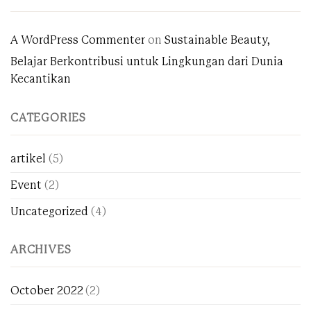
dan
Pentingnya
Mencintai
Diri
A WordPress Commenter
on
Sustainable Beauty,
Sendiri
Belajar Berkontribusi untuk Lingkungan dari Dunia
Kecantikan
CATEGORIES
artikel
(5)
Event
(2)
Uncategorized
(4)
ARCHIVES
October 2022
(2)