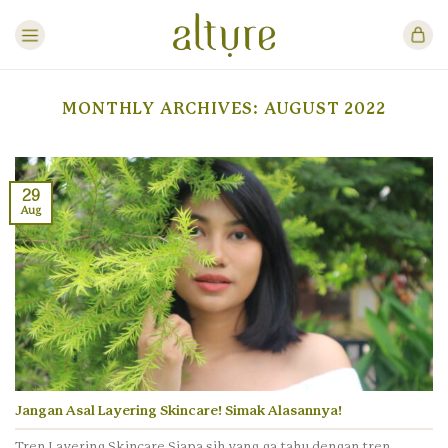
Skip
to
content
MONTHLY ARCHIVES:
AUGUST 2022
29
Aug
Jangan Asal Layering Skincare! Simak Alasannya!
Tren Layering Skincare Siapa sih yang ga tahu dengan tren