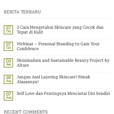
BERITA TERBARU
3 Cara Mengetahui Skincare yang Cocok dan
27
Oct
Tepat di Kulit
No
Comments
Webinar – Personal Branding to Gain Your
27
on
3
Oct
Confidence
Cara
Mengetahui
No
Skincare
Comments
Skinimalism and Sustainable Beauty Project by
03
yang
on
Cocok
Webinar
Sep
Alture
dan
–
Tepat
Personal
No
di
Branding
Comments
Jangan Asal Layering Skincare! Simak
29
Kulit
to
on
Gain
Skinimalism
Aug
Alasannya!
Your
and
Confidence
Sustainable
No
Beauty
Comments
Self Love dan Pentingnya Mencintai Diri Sendiri
07
Project
on
by
Jangan
Aug
No
Alture
Asal
Comments
Layering
on
Skincare!
Self
Simak
RECENT COMMENTS
Love
Alasannya!